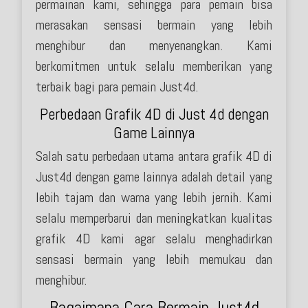
permainan kami, sehingga para pemain bisa
merasakan sensasi bermain yang lebih
menghibur dan menyenangkan. Kami
berkomitmen untuk selalu memberikan yang
terbaik bagi para pemain Just4d.
Perbedaan Grafik 4D di Just 4d dengan
Game Lainnya
Salah satu perbedaan utama antara grafik 4D di
Just4d dengan game lainnya adalah detail yang
lebih tajam dan warna yang lebih jernih. Kami
selalu memperbarui dan meningkatkan kualitas
grafik 4D kami agar selalu menghadirkan
sensasi bermain yang lebih memukau dan
menghibur.
Bagaimana Cara Bermain Just4d