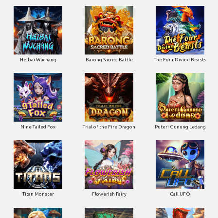
Heibai Wuchang
Barong Sacred Battle
The Four Divine Beasts
Nine Tailed Fox
Trial of the Fire Dragon
Puteri Gunung Ledang
Titan Monster
Flowerish Fairy
Call UFO