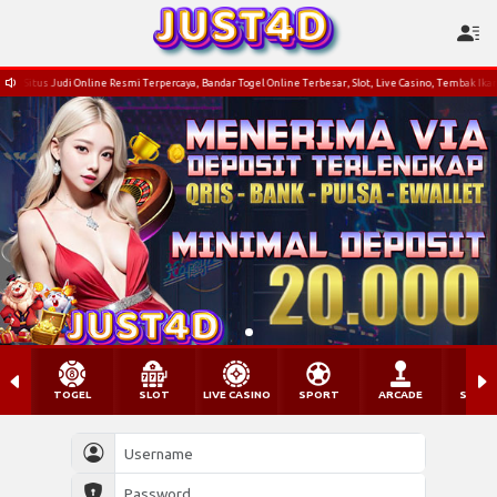
udi Online Resmi Terpercaya, Bandar Togel Online Terbesar, Slot, Live Casino, Tembak Ikan Online Te
TOGEL
SLOT
LIVE CASINO
SPORT
ARCADE
SABU