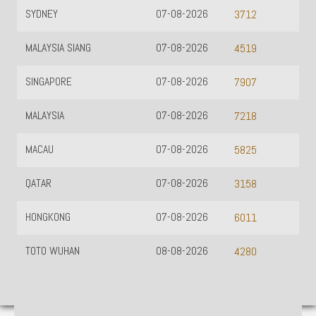
SYDNEY
07-08-2026
3712
MALAYSIA SIANG
07-08-2026
4519
SINGAPORE
07-08-2026
7907
MALAYSIA
07-08-2026
7218
MACAU
07-08-2026
5825
QATAR
07-08-2026
3158
HONGKONG
07-08-2026
6011
TOTO WUHAN
08-08-2026
4280