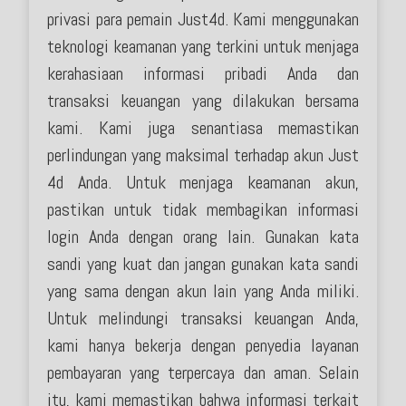
privasi para pemain Just4d. Kami menggunakan
teknologi keamanan yang terkini untuk menjaga
kerahasiaan informasi pribadi Anda dan
transaksi keuangan yang dilakukan bersama
kami. Kami juga senantiasa memastikan
perlindungan yang maksimal terhadap akun Just
4d Anda. Untuk menjaga keamanan akun,
pastikan untuk tidak membagikan informasi
login Anda dengan orang lain. Gunakan kata
sandi yang kuat dan jangan gunakan kata sandi
yang sama dengan akun lain yang Anda miliki.
Untuk melindungi transaksi keuangan Anda,
kami hanya bekerja dengan penyedia layanan
pembayaran yang terpercaya dan aman. Selain
itu, kami memastikan bahwa informasi terkait