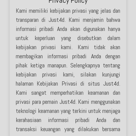
Privacy Policy
Kami memiliki kebijakan privasi yang jelas dan
transparan di Just4d. Kami menjamin bahwa
informasi pribadi Anda akan digunakan hanya
untuk keperluan yang disebutkan dalam
kebijakan privasi kami. Kami tidak akan
membagikan informasi pribadi Anda dengan
pihak ketiga manapun. Selengkapnya tentang
kebijakan privasi kami, silakan kunjungi
halaman Kebijakan Privasi di situs Just4d.
Kami sangat memperhatikan keamanan dan
privasi para pemain Just4d. Kami menggunakan
teknologi keamanan yang terkini untuk menjaga
kerahasiaan informasi pribadi Anda dan
transaksi keuangan yang dilakukan bersama