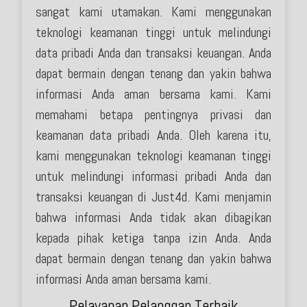
sangat kami utamakan. Kami menggunakan
teknologi keamanan tinggi untuk melindungi
data pribadi Anda dan transaksi keuangan. Anda
dapat bermain dengan tenang dan yakin bahwa
informasi Anda aman bersama kami. Kami
memahami betapa pentingnya privasi dan
keamanan data pribadi Anda. Oleh karena itu,
kami menggunakan teknologi keamanan tinggi
untuk melindungi informasi pribadi Anda dan
transaksi keuangan di Just4d. Kami menjamin
bahwa informasi Anda tidak akan dibagikan
kepada pihak ketiga tanpa izin Anda. Anda
dapat bermain dengan tenang dan yakin bahwa
informasi Anda aman bersama kami.
Pelayanan Pelanggan Terbaik