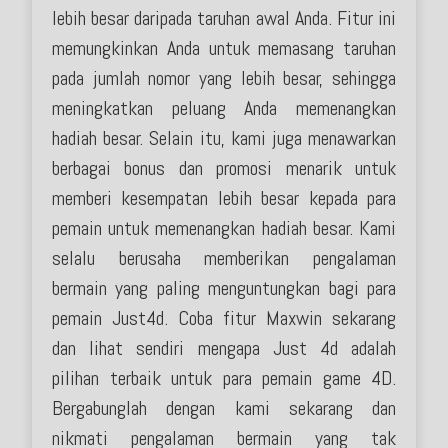
lebih besar daripada taruhan awal Anda. Fitur ini
memungkinkan Anda untuk memasang taruhan
pada jumlah nomor yang lebih besar, sehingga
meningkatkan peluang Anda memenangkan
hadiah besar. Selain itu, kami juga menawarkan
berbagai bonus dan promosi menarik untuk
memberi kesempatan lebih besar kepada para
pemain untuk memenangkan hadiah besar. Kami
selalu berusaha memberikan pengalaman
bermain yang paling menguntungkan bagi para
pemain Just4d. Coba fitur Maxwin sekarang
dan lihat sendiri mengapa Just 4d adalah
pilihan terbaik untuk para pemain game 4D.
Bergabunglah dengan kami sekarang dan
nikmati pengalaman bermain yang tak