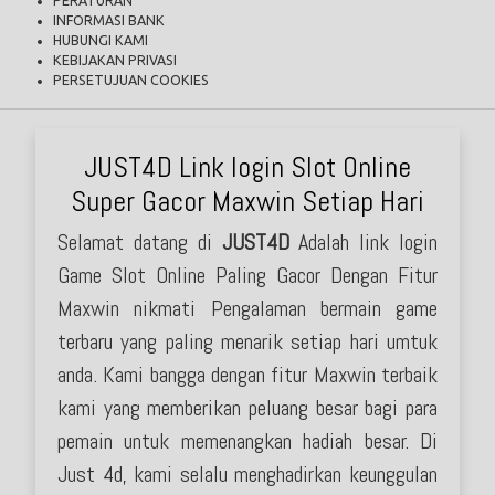
PERATURAN
INFORMASI BANK
HUBUNGI KAMI
KEBIJAKAN PRIVASI
PERSETUJUAN COOKIES
JUST4D Link login Slot Online
Super Gacor Maxwin Setiap Hari
Selamat datang di
JUST4D
Adalah link login
Game Slot Online Paling Gacor Dengan Fitur
Maxwin nikmati Pengalaman bermain game
terbaru yang paling menarik setiap hari umtuk
anda. Kami bangga dengan fitur Maxwin terbaik
kami yang memberikan peluang besar bagi para
pemain untuk memenangkan hadiah besar. Di
Just 4d, kami selalu menghadirkan keunggulan