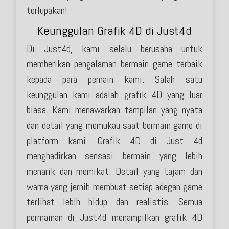
terlupakan!
Keunggulan Grafik 4D di Just4d
Di Just4d, kami selalu berusaha untuk
memberikan pengalaman bermain game terbaik
kepada para pemain kami. Salah satu
keunggulan kami adalah grafik 4D yang luar
biasa. Kami menawarkan tampilan yang nyata
dan detail yang memukau saat bermain game di
platform kami. Grafik 4D di Just 4d
menghadirkan sensasi bermain yang lebih
menarik dan memikat. Detail yang tajam dan
warna yang jernih membuat setiap adegan game
terlihat lebih hidup dan realistis. Semua
permainan di Just4d menampilkan grafik 4D