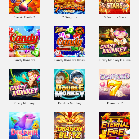
Classic Fruits 7
7 Dragons
5 Fortune Stars
Candy Bonanza
Candy Bonanza Xmas
Crazy Monkey Deluxe
Crazy Monkey
Double Monkey
Diamond 7