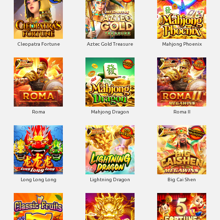
Cleopatra Fortune
Aztec Gold Treasure
Mahjong Phoenix
Roma
Mahjong Dragon
Roma II
Long Long Long
Lightning Dragon
Big Cai Shen