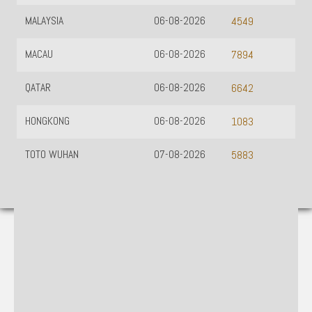
MALAYSIA
06-08-2026
4549
MACAU
06-08-2026
7894
QATAR
06-08-2026
6642
HONGKONG
06-08-2026
1083
TOTO WUHAN
07-08-2026
5883