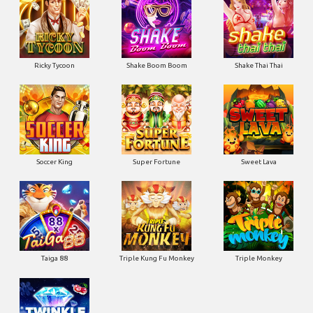
Ricky Tycoon
Shake Boom Boom
Shake Thai Thai
Soccer King
Super Fortune
Sweet Lava
Taiga 88
Triple Kung Fu Monkey
Triple Monkey