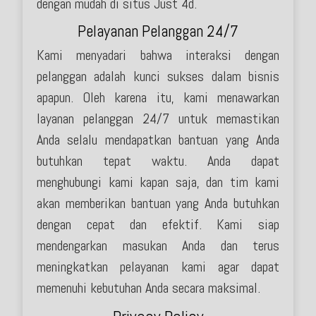
dengan mudah di situs Just 4d.
Pelayanan Pelanggan 24/7
Kami menyadari bahwa interaksi dengan
pelanggan adalah kunci sukses dalam bisnis
apapun. Oleh karena itu, kami menawarkan
layanan pelanggan 24/7 untuk memastikan
Anda selalu mendapatkan bantuan yang Anda
butuhkan tepat waktu. Anda dapat
menghubungi kami kapan saja, dan tim kami
akan memberikan bantuan yang Anda butuhkan
dengan cepat dan efektif. Kami siap
mendengarkan masukan Anda dan terus
meningkatkan pelayanan kami agar dapat
memenuhi kebutuhan Anda secara maksimal.