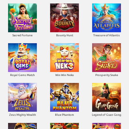
Sacred Fortune
Bounty Hunt
Treasure of Atlantis
Royal Gems Match
Win Win Neko
Prosperity Snake
Zeus Mighty Wealth
Blue Phantom
Legend of Guan Gong