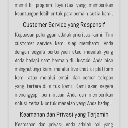
memiliki program loyalitas yang memberikan
keuntungan lebih untuk para pemain setia kami.
Customer Service yang Responsif
Kepuasan pelanggan adalah prioritas kami. Tim
customer service kami siap membantu Anda
dengan segala pertanyaan atau masalah yang
Anda hadapi saat bermain di Just4d. Anda bisa
menghubungi kami melalui live chat di platform
kami atau melalui email dan nomor telepon
yang tertera di situs kami. Kami akan segera
menanggapi permintaan Anda dan memberikan
solusi terbaik untuk masalah yang Anda hadapi.
Keamanan dan Privasi yang Terjamin
Keamanan dan privasi Anda adalah hal yang